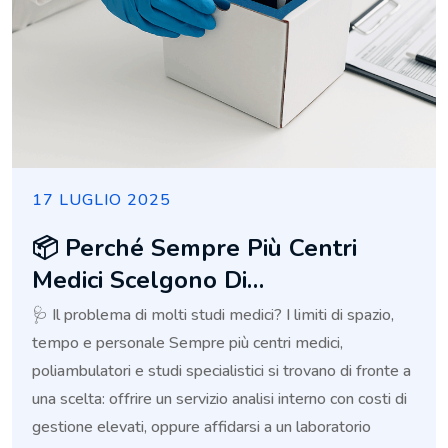
17 LUGLIO 2025
📦 Perché Sempre Più Centri
Medici Scelgono Di
Esternalizzare Le Analisi Di
🩺 Il problema di molti studi medici? I limiti di spazio,
Laboratorio (e Come Farlo Senza
tempo e personale Sempre più centri medici,
Stress)
poliambulatori e studi specialistici si trovano di fronte a
una scelta: offrire un servizio analisi interno con costi di
gestione elevati, oppure affidarsi a un laboratorio