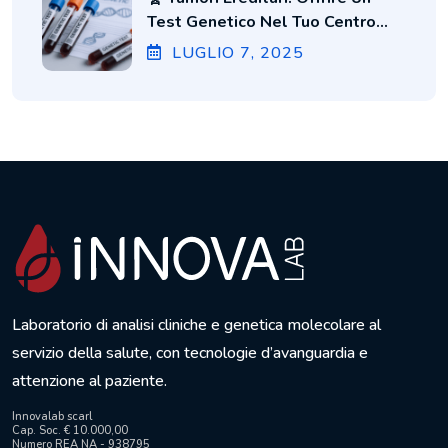
Test Genetico Nel Tuo Centro
Medico Conviene (ecco Perché)
LUGLIO
7
, 2025
Laboratorio di analisi cliniche e genetica molecolare al
servizio della salute, con tecnologie d’avanguardia e
attenzione al paziente.
Innovalab scarl
Cap. Soc. € 10.000,00
Numero REA NA - 938795