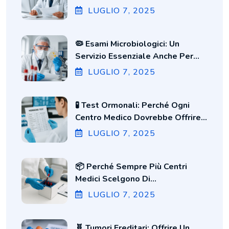
LUGLIO
7
, 2025
🦠 Esami Microbiologici: Un
Servizio Essenziale Anche Per
Piccoli Studi Medici
LUGLIO
7
, 2025
🧪 Test Ormonali: Perché Ogni
Centro Medico Dovrebbe Offrire
Dosaggi Rapidi E Affidabili
LUGLIO
7
, 2025
📦 Perché Sempre Più Centri
Medici Scelgono Di
Esternalizzare Le Analisi Di
LUGLIO
7
, 2025
Laboratorio (e Come Farlo Senza
Stress)
🧬 Tumori Ereditari: Offrire Un