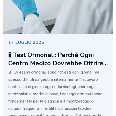
17 LUGLIO 2025
🧪 Test Ormonali: Perché Ogni
Centro Medico Dovrebbe Offrire
Dosaggi Rapidi E Affidabili
🔬 Gli esami ormonali sono richiesti ogni giorno, ma
spesso difficili da gestire internamente Nel lavoro
quotidiano di ginecologi, endocrinologi, andrologi,
nutrizionisti e medici di base, i dosaggi ormonali sono
fondamentali per la diagnosi e il monitoraggio di
disturbi frequenti: infertilità, disfunzioni tiroidee,
menopausa, obesità, ipogonadismo… Tuttavia, pochi