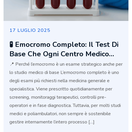
17 LUGLIO 2025
🧪 Emocromo Completo: Il Test Di
Base Che Ogni Centro Medico
Dovrebbe Offrire In Modo Rapido
📍 Perché l’emocromo è un esame strategico anche per
E Affidabile
lo studio medico di base L’emocromo completo è uno
degli esami più richiesti nella medicina generale e
specialistica. Viene prescritto quotidianamente per
screening, monitoraggi terapeutici, controlli pre-
operatori e in fase diagnostica. Tuttavia, per molti studi
medici e poliambulatori, non sempre è sostenibile
gestire internamente l’intero processo […]